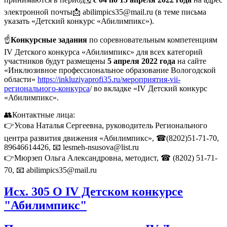
электронной почты📩
abilimpics35@mail.ru
(в теме письма
указать «Детский конкурс «Абилимпикс»).
☝
Конкурсные задания
по соревновательным компетенциям
IV Детского конкурса «Абилимпикс» для всех категорий
участников будут размещены
5 апреля 2022 года
на сайте
«Инклюзивное профессиональное образование Вологодской
области»
https://inkluziyaprofi35.ru/мероприятия-vii-
регионального-конкурса
/ во вкладке «IV Детский конкурс
«Абилимпикс».
👥Контактные лица:
👉Усова Наталья Сергеевна, руководитель Регионального
центра развития движения «Абилимпикс», ☎(8202)51-71-70,
89646614426
, 📧
lesmeh-nsusova@list.ru
👉Мюрзеп Ольга Александровна, методист, ☎ (8202) 51-71-
70, 📧
abilimpics35@mail.ru
Исх. 305 О IV Детском конкурсе
"Абилимпикс"