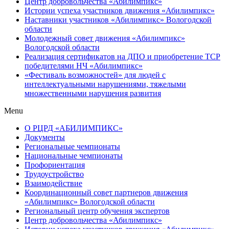
Центр добровольчества «Абилимпикс»
Истории успеха участников движения «Абилимпикс»
Наставники участников «Абилимпикс» Вологодской
области
Молодежный совет движения «Абилимпикс»
Вологодской области
Реализация сертификатов на ДПО и приобретение ТСР
победителями НЧ «Абилимпикс»
«Фестиваль возможностей» для людей с
интеллектуальными нарушениями, тяжелыми
множественными нарушения развития
Menu
О РЦРД «АБИЛИМПИКС»
Документы
Региональные чемпионаты
Национальные чемпионаты
Профориентация
Трудоустройство
Взаимодействие
Координационный совет партнеров движения
«Абилимпикс» Вологодской области
Региональный центр обучения экспертов
Центр добровольчества «Абилимпикс»