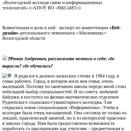
«
Вологодский колледж связи и информационных
технологий
»
(«АПОУ ВО «ВКСиИТ»)
Компетенция и роль в ней:
эксперт по компетенции
«Веб-
дизайн»
регионального чемпионата «Абилимпикс»
Вологодской области
Роман Андреевич
, расскажите немного о себе: где
выросли? где обучались?
Я родился в далеких казахских степях в 1984 году, в
семье рабочих. Город, в котором жила моя семья, очень
маленький. Поэтому по окончании школы передо мной стоял
небольшой выбор специальностей. И по совету любимой
бабушки я поступил на физико-математическое отделение
Рудненского социально-гуманитарного колледжа. Там
открылась новая специализация «Информатика». Учеба в
колледже была очень насыщенной. Она состояла не только из
лекций, практический занятий, но и из интересной практики
в школах города. Нам была предоставлена возможность
поработать со школьниками как учителям – предметникам и