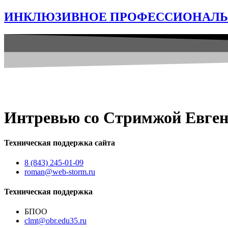
ИНКЛЮЗИВНОЕ ПРОФЕССИОНАЛЬН
Интревью со Стримжой Евген
Техническая поддержка сайта
8 (843) 245-01-09
roman@web-storm.ru
Техническая поддержка
БПОО
clmt@obr.edu35.ru