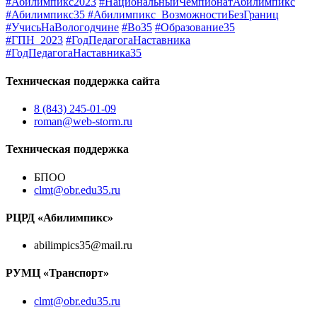
#Абилимпикс2023
#НациональныйЧемпионатАбилимпикс
#Абилимпикс35
#Абилимпикс_ВозможностиБезГраниц
#УчисьНаВологодчине
#Во35
#Образование35
#ГПН_2023
#ГодПедагогаНаставника
#ГодПедагогаНаставника35
Техническая поддержка сайта
8 (843) 245-01-09
roman@web-storm.ru
Техническая поддержка
БПОО
clmt@obr.edu35.ru
РЦРД «Абилимпикс»
abilimpics35@mail.ru
РУМЦ «Транспорт»
clmt@obr.edu35.ru