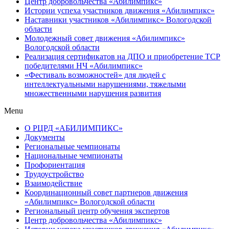
Центр добровольчества «Абилимпикс»
Истории успеха участников движения «Абилимпикс»
Наставники участников «Абилимпикс» Вологодской
области
Молодежный совет движения «Абилимпикс»
Вологодской области
Реализация сертификатов на ДПО и приобретение ТСР
победителями НЧ «Абилимпикс»
«Фестиваль возможностей» для людей с
интеллектуальными нарушениями, тяжелыми
множественными нарушения развития
Menu
О РЦРД «АБИЛИМПИКС»
Документы
Региональные чемпионаты
Национальные чемпионаты
Профориентация
Трудоустройство
Взаимодействие
Координационный совет партнеров движения
«Абилимпикс» Вологодской области
Региональный центр обучения экспертов
Центр добровольчества «Абилимпикс»