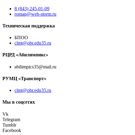
8 (843) 245-01-09
roman@web-storm.ru
Техническая поддержка
БПОО
clmt@obr.edu35.ru
РЦРД «Абилимпикс»
abilimpics35@mail.ru
РУМЦ «Транспорт»
clmt@obr.edu35.ru
Мы в соцсетях
Vk
Telegram
Tumblr
Facebook