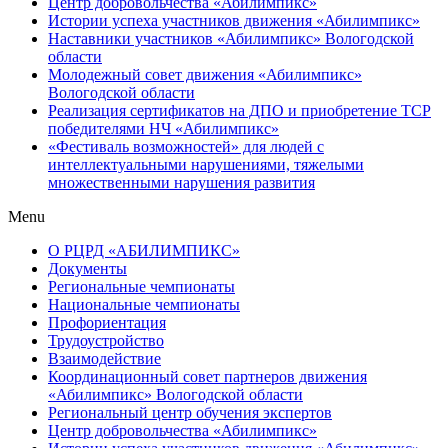
Центр добровольчества «Абилимпикс»
Истории успеха участников движения «Абилимпикс»
Наставники участников «Абилимпикс» Вологодской
области
Молодежный совет движения «Абилимпикс»
Вологодской области
Реализация сертификатов на ДПО и приобретение ТСР
победителями НЧ «Абилимпикс»
«Фестиваль возможностей» для людей с
интеллектуальными нарушениями, тяжелыми
множественными нарушения развития
Menu
О РЦРД «АБИЛИМПИКС»
Документы
Региональные чемпионаты
Национальные чемпионаты
Профориентация
Трудоустройство
Взаимодействие
Координационный совет партнеров движения
«Абилимпикс» Вологодской области
Региональный центр обучения экспертов
Центр добровольчества «Абилимпикс»