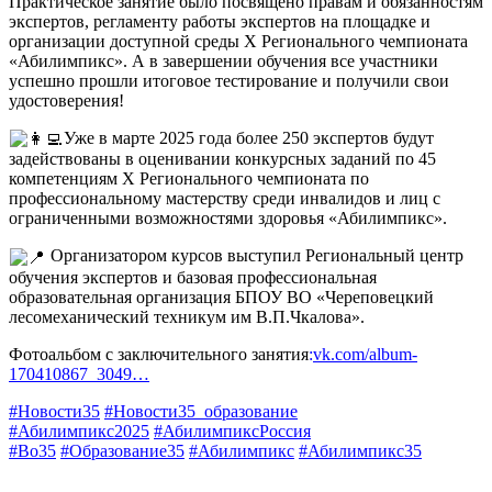
Практическое занятие было посвящено правам и обязанностям
экспертов, регламенту работы экспертов на площадке и
организации доступной среды X Регионального чемпионата
«Абилимпикс». А в завершении обучения все участники
успешно прошли итоговое тестирование и получили свои
удостоверения!
Уже в марте 2025 года более 250 экспертов будут
задействованы в оценивании конкурсных заданий по 45
компетенциям X Регионального чемпионата по
профессиональному мастерству среди инвалидов и лиц с
ограниченными возможностями здоровья «Абилимпикс».
Организатором курсов выступил Региональный центр
обучения экспертов и базовая профессиональная
образовательная организация БПОУ ВО «Череповецкий
лесомеханический техникум им В.П.Чкалова».
Фотоальбом с заключительного занятия
:
vk.com/album-
170410867_3049…
#Новости35
#Новости35_образование
#Абилимпикс2025
#АбилимпиксРоссия
#Во35
#Образование35
#Абилимпикс
#Абилимпикс35