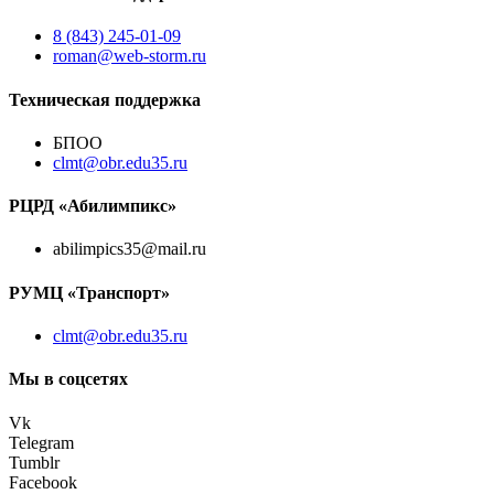
8 (843) 245-01-09
roman@web-storm.ru
Техническая поддержка
БПОО
clmt@obr.edu35.ru
РЦРД «Абилимпикс»
abilimpics35@mail.ru
РУМЦ «Транспорт»
clmt@obr.edu35.ru
Мы в соцсетях
Vk
Telegram
Tumblr
Facebook