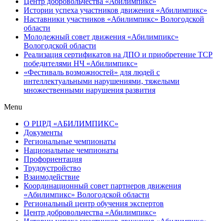
Центр добровольчества «Абилимпикс»
Истории успеха участников движения «Абилимпикс»
Наставники участников «Абилимпикс» Вологодской
области
Молодежный совет движения «Абилимпикс»
Вологодской области
Реализация сертификатов на ДПО и приобретение ТСР
победителями НЧ «Абилимпикс»
«Фестиваль возможностей» для людей с
интеллектуальными нарушениями, тяжелыми
множественными нарушения развития
Menu
О РЦРД «АБИЛИМПИКС»
Документы
Региональные чемпионаты
Национальные чемпионаты
Профориентация
Трудоустройство
Взаимодействие
Координационный совет партнеров движения
«Абилимпикс» Вологодской области
Региональный центр обучения экспертов
Центр добровольчества «Абилимпикс»