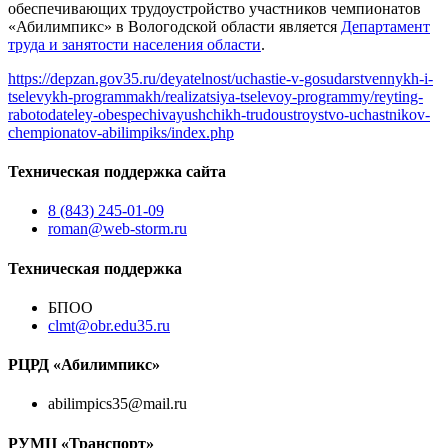
обеспечивающих трудоустройство участников чемпионатов
«Абилимпикс» в Вологодской области является
Департамент
труда и занятости населения области
.
https://depzan.gov35.ru/deyatelnost/uchastie-v-gosudarstvennykh-i-
tselevykh-programmakh/realizatsiya-tselevoy-programmy/reyting-
rabotodateley-obespechivayushchikh-trudoustroystvo-uchastnikov-
chempionatov-abilimpiks/index.php
Техническая поддержка сайта
8 (843) 245-01-09
roman@web-storm.ru
Техническая поддержка
БПОО
clmt@obr.edu35.ru
РЦРД «Абилимпикс»
abilimpics35@mail.ru
РУМЦ «Транспорт»