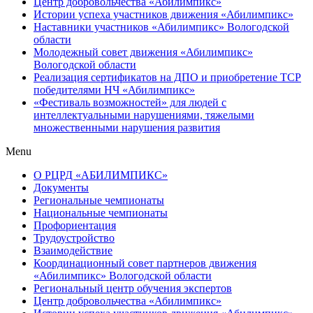
Центр добровольчества «Абилимпикс»
Истории успеха участников движения «Абилимпикс»
Наставники участников «Абилимпикс» Вологодской
области
Молодежный совет движения «Абилимпикс»
Вологодской области
Реализация сертификатов на ДПО и приобретение ТСР
победителями НЧ «Абилимпикс»
«Фестиваль возможностей» для людей с
интеллектуальными нарушениями, тяжелыми
множественными нарушения развития
Menu
О РЦРД «АБИЛИМПИКС»
Документы
Региональные чемпионаты
Национальные чемпионаты
Профориентация
Трудоустройство
Взаимодействие
Координационный совет партнеров движения
«Абилимпикс» Вологодской области
Региональный центр обучения экспертов
Центр добровольчества «Абилимпикс»