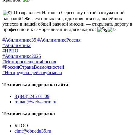
Кравцов.
Поздравляем Наталью Сергеевну с этой заслуженной
наградой! Желаем новых сил, вдохновения и дальнейших
успехов в нашей общей важной миссии — открывать дорогу в
профессию и к самореализации для каждого!
#Абилимпикс35
#АбилимпиксРоссия
#Абилимпикс
#ИРПО
#Абилимпикс2025
#МинпросвещенияРоссия
#РоссияСтранаВозможностей
#Нетпредела_действуйсмело
Техническая поддержка сайта
8 (843) 245-01-09
roman@web-storm.ru
Техническая поддержка
БПОО
clmt@obr.edu35.ru