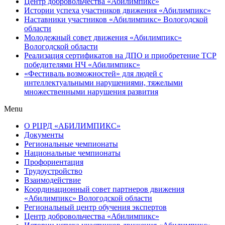
Центр добровольчества «Абилимпикс»
Истории успеха участников движения «Абилимпикс»
Наставники участников «Абилимпикс» Вологодской
области
Молодежный совет движения «Абилимпикс»
Вологодской области
Реализация сертификатов на ДПО и приобретение ТСР
победителями НЧ «Абилимпикс»
«Фестиваль возможностей» для людей с
интеллектуальными нарушениями, тяжелыми
множественными нарушения развития
Menu
О РЦРД «АБИЛИМПИКС»
Документы
Региональные чемпионаты
Национальные чемпионаты
Профориентация
Трудоустройство
Взаимодействие
Координационный совет партнеров движения
«Абилимпикс» Вологодской области
Региональный центр обучения экспертов
Центр добровольчества «Абилимпикс»