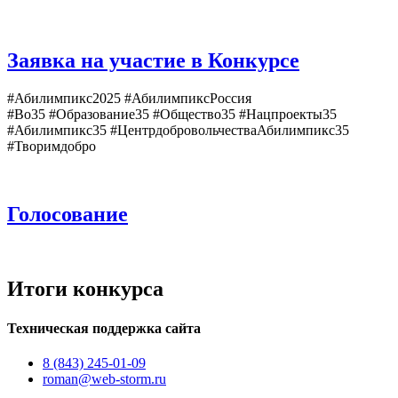
Заявка на участие в Конкурсе
#Абилимпикс2025 #АбилимпиксРоссия
#Во35 #Образование35 #Общество35 #Нацпроекты35
#Абилимпикс35 #ЦентрдобровольчестваАбилимпикс35
#Творимдобро
Голосование
Итоги конкурса
Техническая поддержка сайта
8 (843) 245-01-09
roman@web-storm.ru